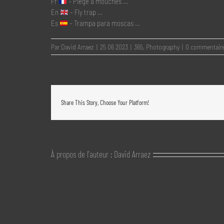
Fr
– Piège à mouches …
En
– Fly trap …
Es
– Trampa para moscas …
Par
David Arraez
|
25 06 2023
|
365
,
Photography
|
0 commentair
Share This Story, Choose Your Platform!
À propos de l'auteur :
David Arraez