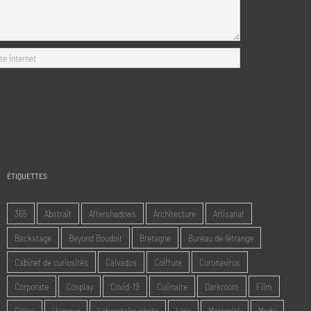
ÉTIQUETTES
365
Abstrait
Aftershadows
Architecture
Artisanat
Backstage
Beyond Boudoir
Bretagne
Bureau de l'étrange
Cabinet de curiosités
Calvados
Coiffure
Coronavirus
Corporate
Cosplay
Covid-19
Culinaire
Darkroom
Film
Grèce
Humour
Laboratoire photo
Lara
Maternité
Mode