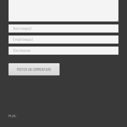
PLUS :