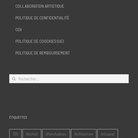
COLLABORATION ARTISTIQUE
POLITIQUE DE CONFIDENTIALITÉ
CGV
POLITIQUE DE COOCKIES (UE)
POLITIQUE DE REMBOURSEMENT
Rechercher:
ÉTIQUETTES
365
Abstrait
Aftershadows
Architecture
Artisanat