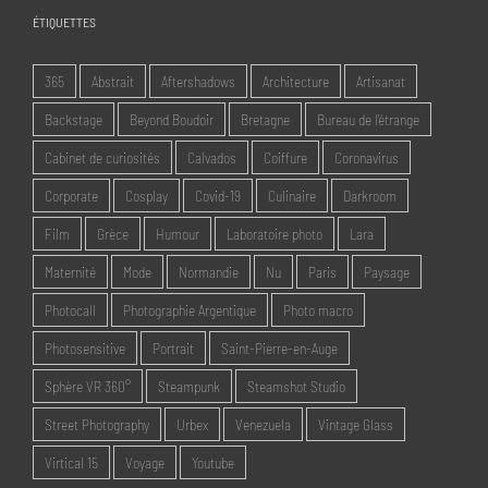
ÉTIQUETTES
365
Abstrait
Aftershadows
Architecture
Artisanat
Backstage
Beyond Boudoir
Bretagne
Bureau de l'étrange
Cabinet de curiosités
Calvados
Coiffure
Coronavirus
Corporate
Cosplay
Covid-19
Culinaire
Darkroom
Film
Grèce
Humour
Laboratoire photo
Lara
Maternité
Mode
Normandie
Nu
Paris
Paysage
Photocall
Photographie Argentique
Photo macro
Photosensitive
Portrait
Saint-Pierre-en-Auge
Sphère VR 360°
Steampunk
Steamshot Studio
Street Photography
Urbex
Venezuela
Vintage Glass
Virtical 15
Voyage
Youtube