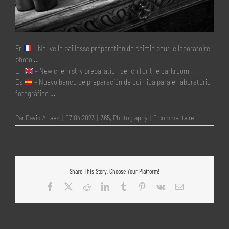
Fr
– Nouvelle paillasse préparation de chimie pour le laboratoire
photo …
En
– New chemistry preparation bench for the darkroom ……
Es
– Nuevo banco de preparación de química para el laboratorio
fotográfico …
Par
David Arraez
|
07 04 2023
|
365
,
Photography
|
0 commentaire
Share This Story, Choose Your Platform!
Facebook
X
Reddit
LinkedIn
Tumblr
Pinterest
Vk
Email