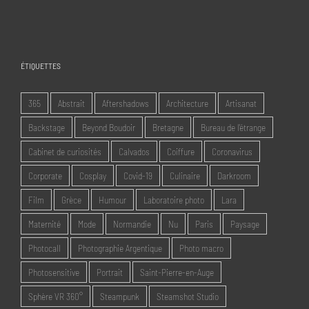
ÉTIQUETTES
365
Abstrait
Aftershadows
Architecture
Artisanat
Backstage
Beyond Boudoir
Bretagne
Bureau de l'étrange
Cabinet de curiosités
Calvados
Coiffure
Coronavirus
Corporate
Cosplay
Covid-19
Culinaire
Darkroom
Film
Grèce
Humour
Laboratoire photo
Lara
Maternité
Mode
Normandie
Nu
Paris
Paysage
Photocall
Photographie Argentique
Photo macro
Photosensitive
Portrait
Saint-Pierre-en-Auge
Sphère VR 360°
Steampunk
Steamshot Studio