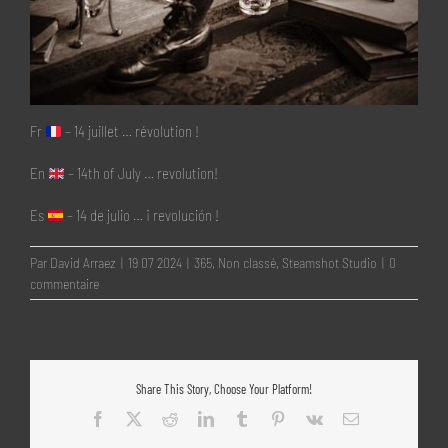
Fr
– 14 juillet … révolution !
En
– 14th of July … revolution!
Es
– 14 de julio … ¡ revolución !
Par
David Arraez
|
19 07 2024
|
365
,
Non classé
,
Steamshot Studio
|
0
commentaire
Share This Story, Choose Your Platform!
Facebook
X
Reddit
LinkedIn
Tumblr
Pinterest
Vk
Email