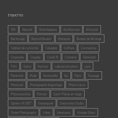
ÉTIQUETTES
365
Abstrait
Aftershadows
Architecture
Artisanat
Backstage
Beyond Boudoir
Bretagne
Bureau de l'étrange
Cabinet de curiosités
Calvados
Coiffure
Coronavirus
Corporate
Cosplay
Covid-19
Culinaire
Darkroom
Film
Grèce
Humour
Laboratoire photo
Lara
Maternité
Mode
Normandie
Nu
Paris
Paysage
Photocall
Photographie Argentique
Photo macro
Photosensitive
Portrait
Saint-Pierre-en-Auge
Sphère VR 360°
Steampunk
Steamshot Studio
Street Photography
Urbex
Venezuela
Vintage Glass