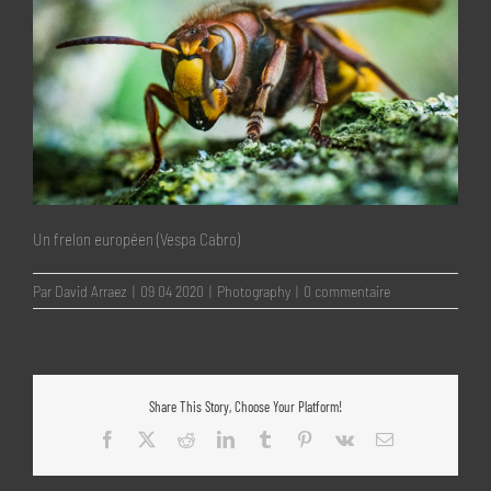
Un frelon européen (Vespa Cabro)
Par
David Arraez
|
09 04 2020
|
Photography
|
0 commentaire
Share This Story, Choose Your Platform!
Facebook
X
Reddit
LinkedIn
Tumblr
Pinterest
Vk
Email