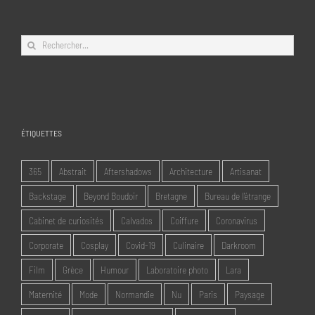
Rechercher:
ÉTIQUETTES
365
Abstrait
Aftershadows
Architecture
Artisanat
Backstage
Beyond Boudoir
Bretagne
Bureau de l'étrange
Cabinet de curiosités
Calvados
Coiffure
Coronavirus
Corporate
Cosplay
Covid-19
Culinaire
Darkroom
Film
Grèce
Humour
Laboratoire photo
Lara
Maternité
Mode
Normandie
Nu
Paris
Paysage