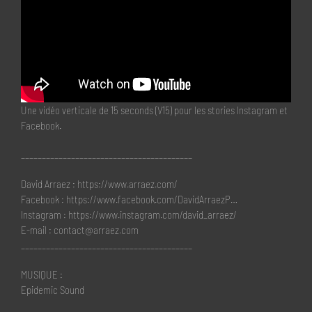
Une vidéo verticale de 15 seconds (V15) pour les stories Instagram et
Facebook.
_________________________________________
David Arraez : https://www.arraez.com/
Facebook : https://www.facebook.com/DavidArraezP…
Instagram : https://www.instagram.com/david_arraez/
E-mail : contact@arraez.com
_________________________________________
MUSIQUE :
Epidemic Sound