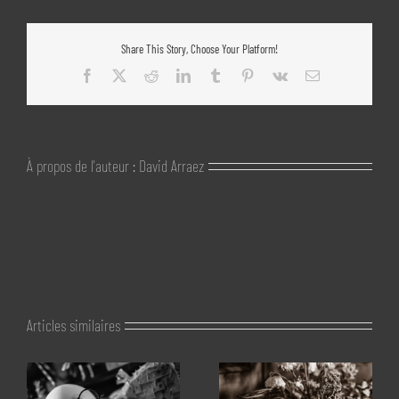
Share This Story, Choose Your Platform!
Facebook
X
Reddit
LinkedIn
Tumblr
Pinterest
Vk
Email
À propos de l'auteur :
David Arraez
Articles similaires