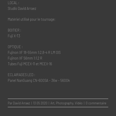
LOCAL :
Studio David Arraez
Matériel utilisé pour le tournage:
BOITIER :
Fuji X-T3
OPTIQUE :
Fujinon XF 18-55mm 1:2,8-4 R LM OIS
Fujinon XF 56mm 1:1.2 R
Tubes Fuji MCEX-11 et MCEX-16
ECLAIRAGES LED :
Panel NanGuang CN-600SA – 36w – 5600k
Par
David Arraez
|
13 05 2020
|
Art
,
Photography
,
Vidéo
|
0 commentaire