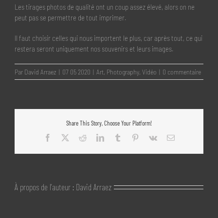
Les tirages photos de qualité ont un coup assez élevé, alors on ne
peut pas se permettre de tout imprimer.
Il faut choisir celles qui nous importent le plus, car après tout, ce qui
restera seront uniquement nos souvenirs et leurs images.
Par
David Arraez
|
07 05 2020
|
Art
,
Photography
,
Vidéo
|
0 commentaire
Share This Story, Choose Your Platform!
Facebook
X
Reddit
LinkedIn
Tumblr
Pinterest
Vk
Email
À propos de l'auteur :
David Arraez