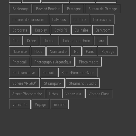
Backstage
Beyond Boudoir
Bretagne
Bureau de l'étrange
Cabinet de curiosités
Calvados
Coiffure
Coronavirus
Corporate
Cosplay
Covid-19
Culinaire
Darkroom
Film
Grèce
Humour
Laboratoire photo
Lara
Maternité
Mode
Normandie
Nu
Paris
Paysage
Photocall
Photographie Argentique
Photo macro
Photosensitive
Portrait
Saint-Pierre-en-Auge
Sphère VR 360°
Steampunk
Steamshot Studio
Street Photography
Urbex
Venezuela
Vintage Glass
Virtical 15
Voyage
Youtube