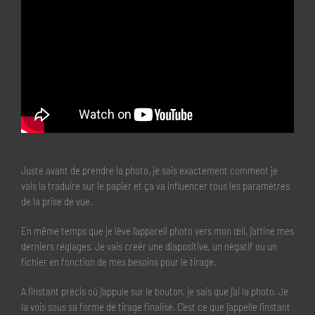
Juste avant de prendre la photo, je sais exactement comment je
vais la traduire sur le papier et ça va influencer tous les paramètres
de la prise de vue.
En même temps que je lève l’appareil photo vers mon œil, j’affine mes
derniers réglages. Je vais creér une diapositive, un négatif ou un
fichier en fonction de mes besoins pour le tirage.
A l’instant précis où j’appuie sur le bouton, je sais que j’ai la photo. Je
la vois sous sa forme de tirage finalisé. C’est ce que j’appelle l’instant