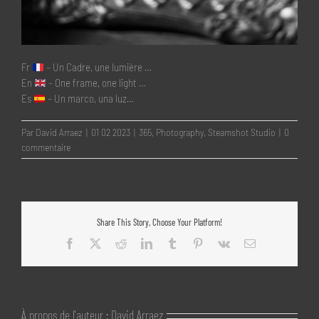
Fr
– Un Cadre, une lumière …
En
– One frame, one light …
Es
– Un marco, una luz…
Par
David Arraez
|
01 02 2023
|
365
,
Photography
,
Steamshot Studio
|
0
commentaire
Share This Story, Choose Your Platform!
Facebook
X
Reddit
LinkedIn
Tumblr
Pinterest
Vk
Email
À propos de l'auteur :
David Arraez