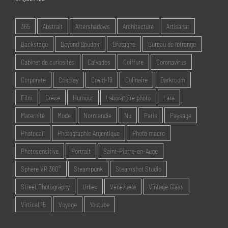
365
Abstrait
Aftershadows
Architecture
Artisanat
Backstage
Beyond Boudoir
Bretagne
Bureau de l'étrange
Cabinet de curiosités
Calvados
Coiffure
Coronavirus
Corporate
Cosplay
Covid-19
Culinaire
Darkroom
Film
Grèce
Humour
Laboratoire photo
Lara
Maternité
Mode
Normandie
Nu
Paris
Paysage
Photocall
Photographie Argentique
Photo macro
Photosensitive
Portrait
Saint-Pierre-en-Auge
Sphère VR 360°
Steampunk
Steamshot Studio
Street Photography
Urbex
Venezuela
Vintage Glass
Virtical 15
Voyage
Youtube