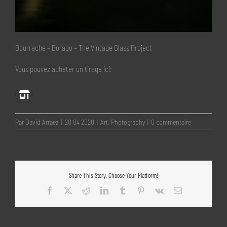
Bourrache – Borago – The Vintage Glass Project
Vous pouvez acheter un tirage ici:
Par
David Arraez
|
20 04 2020
|
Art
,
Photography
|
0 commentaire
Share This Story, Choose Your Platform!
Facebook
X
Reddit
LinkedIn
Tumblr
Pinterest
Vk
Email