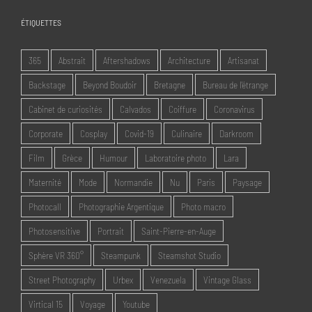
ÉTIQUETTES
365
Abstrait
Aftershadows
Architecture
Artisanat
Backstage
Beyond Boudoir
Bretagne
Bureau de l'étrange
Cabinet de curiosités
Calvados
Coiffure
Coronavirus
Corporate
Cosplay
Covid-19
Culinaire
Darkroom
Film
Grèce
Humour
Laboratoire photo
Lara
Maternité
Mode
Normandie
Nu
Paris
Paysage
Photocall
Photographie Argentique
Photo macro
Photosensitive
Portrait
Saint-Pierre-en-Auge
Sphère VR 360°
Steampunk
Steamshot Studio
Street Photography
Urbex
Venezuela
Vintage Glass
Virtical 15
Voyage
Youtube