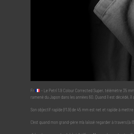
Fr
– Le Petri 1.9 Colour Corrected Super, télémètre 35 mm
ramené du Japon dans les années 60. Quand il est décédé, il a
Son objectif rapide (f1.9) de 45 mm est net et rapide à mett
C’est quand mon grand-père m’a laissé regarder à travers (à l