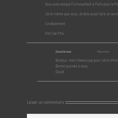
Vous avez essayé Formasaflash à Paris pour le Pet
J’ai le même que vous. Je dois aussi faire un servi
Cordialement
Petri de Pità
David Arraez
2025-03-07 à 10:42
- Répondre
Bonjour, merci beaucoup pour cette inform
Bonne journée à vous,
David
Laisser un commentaire
Commentaire