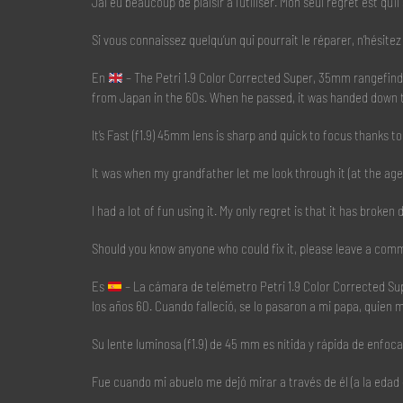
J’ai eu beaucoup de plaisir à l’utiliser. Mon seul regret est qu
Si vous connaissez quelqu’un qui pourrait le réparer, n’hésit
En
– The Petri 1.9 Color Corrected Super, 35mm rangefind
from Japan in the 60s. When he passed, it was handed down t
It’s Fast (f1.9) 45mm lens is sharp and quick to focus thanks
It was when my grandfather let me look through it (at the age
I had a lot of fun using it. My only regret is that it has broken 
Should you know anyone who could fix it, please leave a com
Es
– La cámara de telémetro Petri 1.9 Color Corrected Su
los años 60. Cuando falleció, se lo pasaron a mi papa, quien
Su lente luminosa (f1.9) de 45 mm es nítida y rápida de enfo
Fue cuando mi abuelo me dejó mirar a través de él (a la edad 