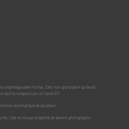
 argentique plein format. C’est mon grand-père qui l’avait
orsqu’il l’a remplacé par un Canon EF.
orrection automatique de parallaxe.
 gauche. Cela ne m’a pas empêché de devenir photographe !