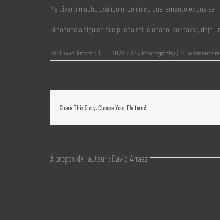
Me divertí mucho usándolo. Lo único que lamento es que se h
Si conoce a alguien que pueda solucionarlo, por favor, deje 
Par
David Arraez
|
10 01 2023
|
365
,
Photography
|
2 Commentaire
Share This Story, Choose Your Platform!
À propos de l'auteur :
David Arraez