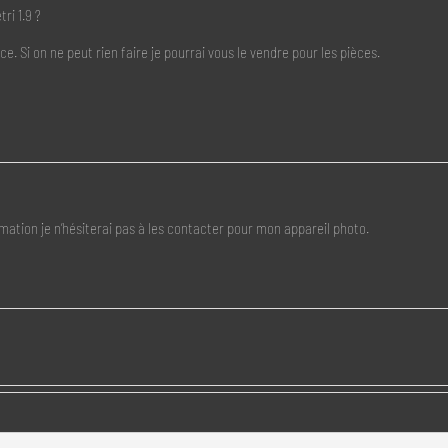
ri 1.9 ?
ce. Si on ne peut rien faire je pourrai vous le vendre pour les pièces.
ation je n’hésiterai pas à les contacter pour mon appareil photo.