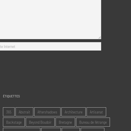
ÉTIQUETTES
365
Abstrait
Aftershadows
Architecture
Artisanat
Backstage
Beyond Boudoir
Bretagne
Bureau de l'étrange