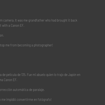
ilm camera. It was me grandfather who had brought it back
t with a Canon EF.
on.
n’t stop me from becoming a photographer!
de película de 135. Fue mi abuelo quien lo trajo de Japón en
una Canon EF.
corrección automática de paralaje.
no me impidió convertirme en fotógrafo!