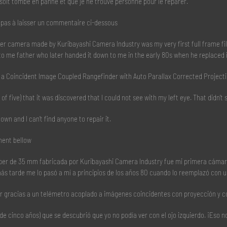
’il soit tombé en panne et que je ne trouve personne pour le réparer.
ez pas à laisser un commentaire ci-dessous
er camera made by Kuribayashi Camera Industry was my very first full frame f
o me father who later handed it down to me in the early 80s when he replaced i
 to a Coincident Image Coupled Rangefinder with Auto Parallax Corrected Projecti
 of five) that it was discovered that I could not see with my left eye. That did
down and I can’t find anyone to repair it.
ment bellow
per de 35 mm fabricada por Kuribayashi Camera Industry fue mi primera cámara 
 más tarde me lo pasó a mí a principios de los años 80 cuando lo reemplazó con 
car gracias a un telémetro acoplado a imágenes coincidentes con proyección y 
de cinco años) que se descubrió que yo no podía ver con el ojo izquierdo. ¡Eso 