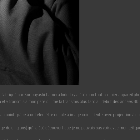
 fabriqué par Kuribayashi Camera Industry a été mon tout premier appareil photo
 été transmis à mon père qui me l’a transmis plus tard au début des années 80 l
re au point grâce à un télémètre couplé à image coïncidente avec projection à c
’âge de cinq ans) qu’il a été découvert que je ne pouvais pas voir avec mon œil